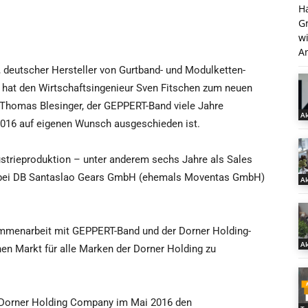
H
G
w
An
deutscher Hersteller von Gurtband- und Modulketten-
 hat den Wirtschaftsingenieur Sven Fitschen zum neuen
n Thomas Blesinger, der GEPPERT-Band viele Jahre
Ak
 2016 auf eigenen Wunsch ausgeschieden ist.
ustrieproduktion – unter anderem sechs Jahre als Sales
e bei DB Santaslao Gears GmbH (ehemals Moventas GmbH)
Ak
sammenarbeit mit GEPPERT-Band und der Dorner Holding-
Ak
hen Markt für alle Marken der Dorner Holding zu
e Dorner Holding Company im Mai 2016 den