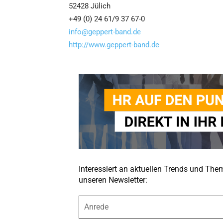
52428 Jülich
+49 (0) 24 61/9 37 67-0
info@geppert-band.de
http://www.geppert-band.de
Interessiert an aktuellen Trends und Th
unseren Newsletter:
A
n
r