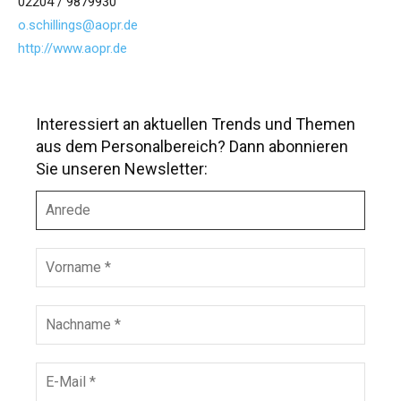
02204 / 9879930
o.schillings@aopr.de
http://www.aopr.de
Interessiert an aktuellen Trends und Themen
aus dem Personalbereich? Dann abonnieren
Sie unseren Newsletter:
A
n
r
e
V
d
o
e
r
n
N
a
a
m
c
e
h
E
*
n
-
a