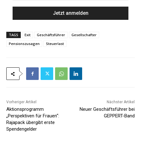
M
m
a
e
i
*
l
*
TAGS
Exit
Geschäftsführer
Gesellschafter
Pensionszusagen
Steuerlast
Vorheriger Artikel
Nächster Artikel
Aktionsprogramm
Neuer Geschäftsführer bei
„Perspektiven für Frauen“:
GEPPERT-Band
Rajapack übergibt erste
Spendengelder