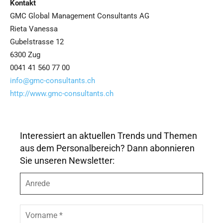
Kontakt
GMC Global Management Consultants AG
Rieta Vanessa
Gubelstrasse 12
6300 Zug
0041 41 560 77 00
info@gmc-consultants.ch
http://www.gmc-consultants.ch
Interessiert an aktuellen Trends und Themen
aus dem Personalbereich? Dann abonnieren
Sie unseren Newsletter:
A
n
r
e
V
d
o