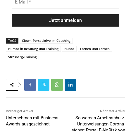
n
-
a
M
m
a
e
i
*
l
*
TAGS
Clown-Perspektive im Coaching
Humor in Beratung und Training
Hunor
Lachen und Lernen
Strasberg-Training
Vorheriger Artikel
Nächster Artikel
Unternehmen mit Business
So werden Arbeitsschutz-
Awards ausgezeichnet
Unterweisungen Corona-
sicher: Portal E-NoRisk von