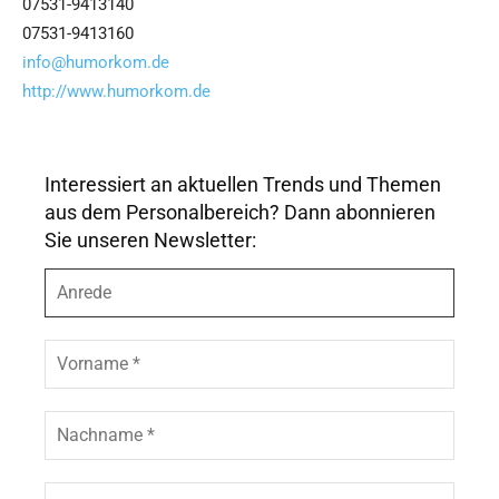
07531-9413140
07531-9413160
info@humorkom.de
http://www.humorkom.de
Interessiert an aktuellen Trends und Themen
aus dem Personalbereich? Dann abonnieren
Sie unseren Newsletter:
A
n
r
e
V
d
o
e
r
n
N
a
a
m
c
e
h
E
*