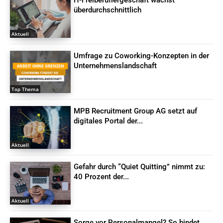
IT-Freiberuflergeschäft wächst
überdurchschnittlich
Aktuell
Umfrage zu Coworking-Konzepten in der
Unternehmenslandschaft
Top Thema
MPB Recruitment Group AG setzt auf
digitales Portal der...
Aktuell
Gefahr durch “Quiet Quitting” nimmt zu:
40 Prozent der...
Aktuell
Sorge vor Personalmangel? So bindet