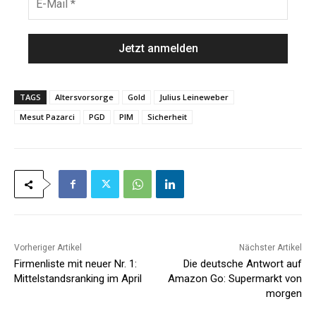
n
-
a
M
m
a
e
i
*
l
*
TAGS
Altersvorsorge
Gold
Julius Leineweber
Mesut Pazarci
PGD
PIM
Sicherheit
Vorheriger Artikel
Nächster Artikel
Firmenliste mit neuer Nr. 1:
Die deutsche Antwort auf
Mittelstandsranking im April
Amazon Go: Supermarkt von
morgen