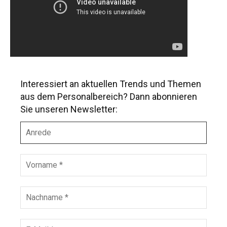
Interessiert an aktuellen Trends und Themen
aus dem Personalbereich? Dann abonnieren
Sie unseren Newsletter:
A
n
r
e
V
d
o
e
r
n
N
a
a
m
c
e
h
E
*