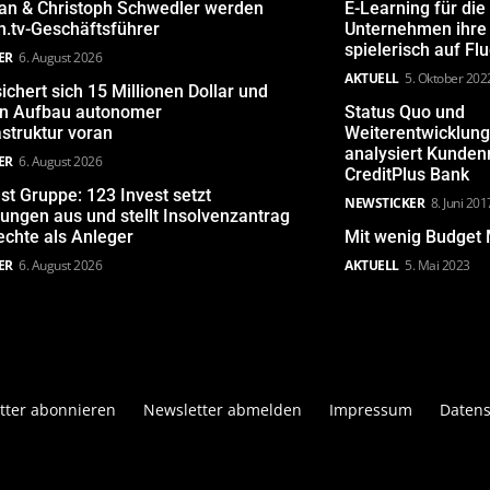
san & Christoph Schwedler werden
E-Learning für die
.tv-Geschäftsführer
Unternehmen ihre 
spielerisch auf Fl
ER
6. August 2026
AKTUELL
5. Oktober 202
ichert sich 15 Millionen Dollar und
den Aufbau autonomer
Status Quo und
astruktur voran
Weiterentwicklun
analysiert Kunde
ER
6. August 2026
CreditPlus Bank
st Gruppe: 123 Invest setzt
NEWSTICKER
8. Juni 201
ungen aus und stellt Insolvenzantrag
echte als Anleger
Mit wenig Budget 
ER
6. August 2026
AKTUELL
5. Mai 2023
tter abonnieren
Newsletter abmelden
Impressum
Datens