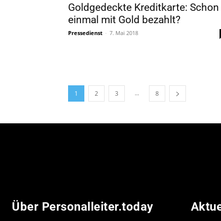
Goldgedeckte Kreditkarte: Schon
einmal mit Gold bezahlt?
Pressedienst
-
7. Mai 2018
...
1
2
3
8
Über Personalleiter.today
Aktu