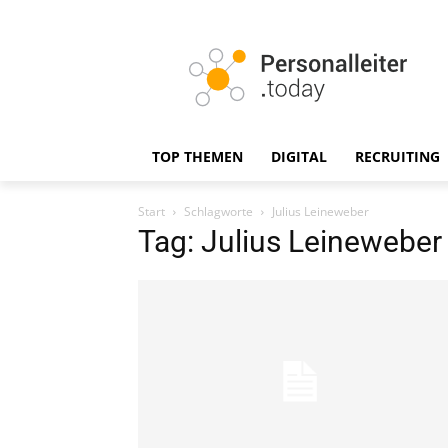
TOP THEMEN
DIGITAL
RECRUITING
Start
Schlagworte
Julius Leineweber
Tag: Julius Leineweber