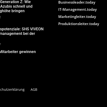
 Generation Z: Wie
Businessleader.today
Azubis schnell und
IT-Management.today
ughöhe bringen
Marketingleiter.today
2
Produktionsleiter.today
gspotenziale: SHS VIVEON
nmanagement bei der
7
Mitarbeiter gewinnen
chutzerklärung
AGB