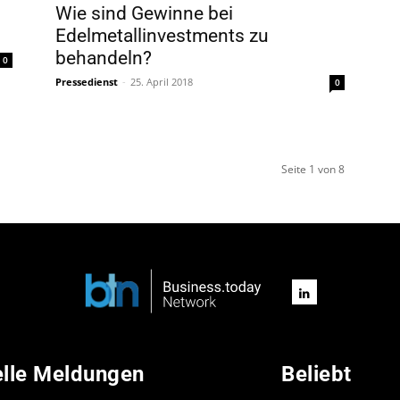
Wie sind Gewinne bei
Edelmetallinvestments zu
behandeln?
0
Pressedienst
-
25. April 2018
0
Seite 1 von 8
elle Meldungen
Beliebt