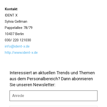
Kontakt
IDENT X
Sylvia Gellman
Pappelallee 78/79
10437 Berlin
030/ 220 121030
info@ident-x.de
http://www.ident-x.de
Interessiert an aktuellen Trends und Themen
aus dem Personalbereich? Dann abonnieren
Sie unseren Newsletter:
A
n
r
e