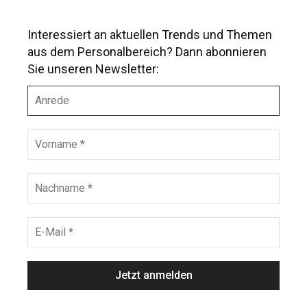
Interessiert an aktuellen Trends und Themen
aus dem Personalbereich? Dann abonnieren
Sie unseren Newsletter:
A
n
r
e
V
d
o
e
r
n
N
a
a
m
c
e
h
E
*
n
-
a
M
m
a
e
i
*
l
*