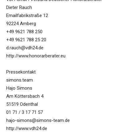
Dieter Rauch
Emailfabrikstraße 12
92224 Amberg
+49 9621 788 250
+49 9621 788 25 20
d.rauch@vdh24.de
http://www.honorarberater.eu
Pressekontakt
simons.team
Hajo Simons
Am Köttersbach 4
51519 Odenthal
01 71 / 3 17 71 57
hajo-simons@simons-team.de
http://www.vdh24.de