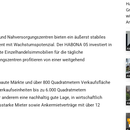
H
G
w
An
und Nahversorgungszentren bieten ein äußerst stabiles
t mit Wachstumspotenzial. Der HABONA 05 investiert in
Ak
te Einzelhandelsimmobilien für die tägliche
gszentren profitieren von einer weitgehend
Ak
ebaute Märkte und über 800 Quadratmetern Verkaufsfläche
rkaufseinheiten bis zu 6.000 Quadratmetern
r anderem eine nachhaltig gute Lage, in wirtschaftlich
Ak
tsstarke Mieter sowie Ankermietverträge mit über 12