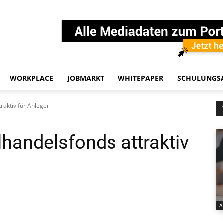
WORKPLACE
JOBMARKT
WHITEPAPER
SCHULUNGS
aktiv für Anleger
andelsfonds attraktiv
A