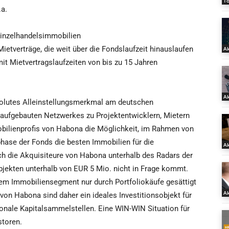
T
.a.
Einzelhandelsimmobilien
ietverträge, die weit über die Fondslaufzeit hinauslaufen
Ak
t Mietvertragslaufzeiten von bis zu 15 Jahren
Ak
olutes Alleinstellungsmerkmal am deutschen
aufgebauten Netzwerkes zu Projektentwicklern, Mietern
bilienprofis von Habona die Möglichkeit, im Rahmen von
hase der Fonds die besten Immobilien für die
Ak
h die Akquisiteure von Habona unterhalb des Radars der
Objekten unterhalb von EUR 5 Mio. nicht in Frage kommt.
sem Immobiliensegment nur durch Portfoliokäufe gesättigt
Ak
on Habona sind daher ein ideales Investitionsobjekt für
onale Kapitalsammelstellen. Eine WIN-WIN Situation für
storen.