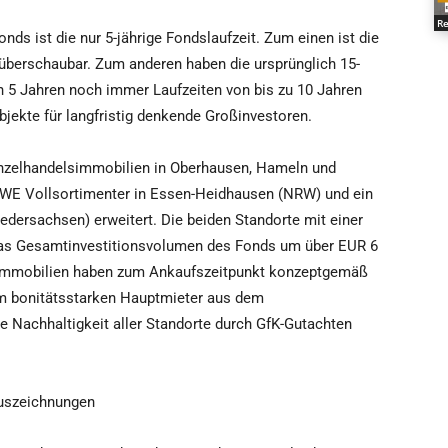
Re
ds ist die nur 5-jährige Fondslaufzeit. Zum einen ist die
t überschaubar. Zum anderen haben die ursprünglich 15-
n 5 Jahren noch immer Laufzeiten von bis zu 10 Jahren
bjekte für langfristig denkende Großinvestoren.
inzelhandelsimmobilien in Oberhausen, Hameln und
EWE Vollsortimenter in Essen-Heidhausen (NRW) und ein
dersachsen) erweitert. Die beiden Standorte mit einer
das Gesamtinvestitionsvolumen des Fonds um über EUR 6
e Immobilien haben zum Ankaufszeitpunkt konzeptgemäß
em bonitätsstarken Hauptmieter aus dem
e Nachhaltigkeit aller Standorte durch GfK-Gutachten
auszeichnungen