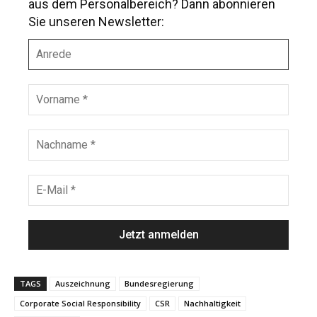
aus dem Personalbereich? Dann abonnieren
Sie unseren Newsletter:
A
n
r
e
V
d
o
e
r
n
N
a
a
m
c
e
h
E
*
n
-
a
M
m
a
e
i
*
l
*
TAGS
Auszeichnung
Bundesregierung
Corporate Social Responsibility
CSR
Nachhaltigkeit