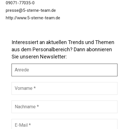
09071-77035-0
presse@5-sterne-team.de
http://www.5-sterne-team.de
Interessiert an aktuellen Trends und Themen
aus dem Personalbereich? Dann abonnieren
Sie unseren Newsletter:
A
n
r
e
V
d
o
e
r
n
N
a
a
m
c
e
h
E
*
n
-