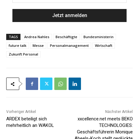
a
M
m
a
e
i
*
l
*
TAGS
Andrea Nahles
Beschäftigte
Bundesministerin
future talk
Messe
Personalmanagement
Wirtschaft
Zukunft Personal
Vorheriger Artikel
Nächster Artikel
ARDEX beteiligt sich
xxcellence.net meets BEKO
mehrheitlich an WAKOL
TECHNOLOGIES:
Geschäftsführerin Monique
Abeels-Koch stellt geglückte