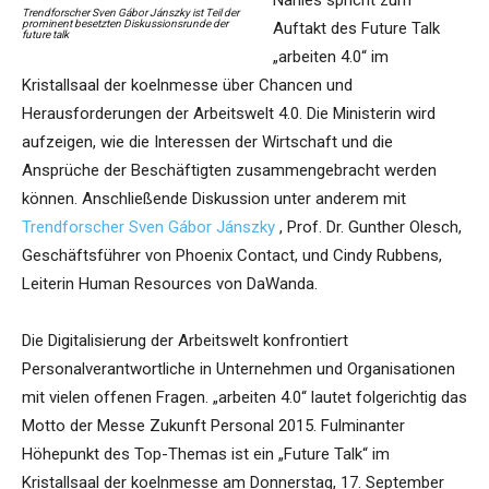
Nahles spricht zum
Trendforscher Sven Gábor Jánszky ist Teil der
prominent besetzten Diskussionsrunde der
Auftakt des Future Talk
future talk
„arbeiten 4.0“ im
Kristallsaal der koelnmesse über Chancen und
Herausforderungen der Arbeitswelt 4.0. Die Ministerin wird
aufzeigen, wie die Interessen der Wirtschaft und die
Ansprüche der Beschäftigten zusammengebracht werden
können. Anschließende Diskussion unter anderem mit
Trendforscher Sven Gábor Jánszky
, Prof. Dr. Gunther Olesch,
Geschäftsführer von Phoenix Contact, und Cindy Rubbens,
Leiterin Human Resources von DaWanda.
Die Digitalisierung der Arbeitswelt konfrontiert
Personalverantwortliche in Unternehmen und Organisationen
mit vielen offenen Fragen. „arbeiten 4.0“ lautet folgerichtig das
Motto der Messe Zukunft Personal 2015. Fulminanter
Höhepunkt des Top-Themas ist ein „Future Talk“ im
Kristallsaal der koelnmesse am Donnerstag, 17. September