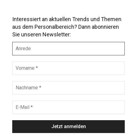
Interessiert an aktuellen Trends und Themen
aus dem Personalbereich? Dann abonnieren
Sie unseren Newsletter:
A
n
r
e
V
d
o
e
r
n
N
a
a
m
c
e
h
E
*
n
-
a
M
m
a
e
i
*
l