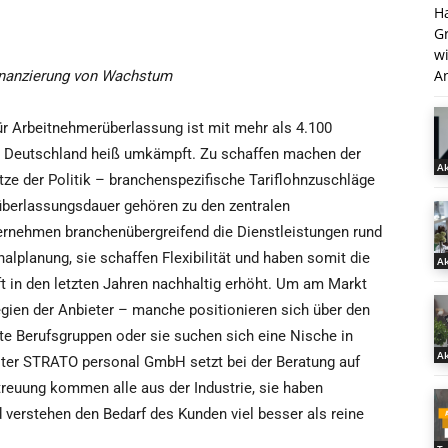
H
G
w
An
inanzierung von Wachstum
ür Arbeitnehmerüberlassung ist mit mehr als 4.100
n Deutschland heiß umkämpft. Zu schaffen machen der
Ak
tze der Politik – branchenspezifische Tariflohnzuschläge
überlassungsdauer gehören zu den zentralen
ernehmen branchenübergreifend die Dienstleistungen rund
lplanung, sie schaffen Flexibilität und haben somit die
Ak
t in den letzten Jahren nachhaltig erhöht. Um am Markt
tegien der Anbieter – manche positionieren sich über den
mte Berufsgruppen oder sie suchen sich eine Nische in
Ak
ster STRATO personal GmbH setzt bei der Beratung auf
reuung kommen alle aus der Industrie, sie haben
erstehen den Bedarf des Kunden viel besser als reine