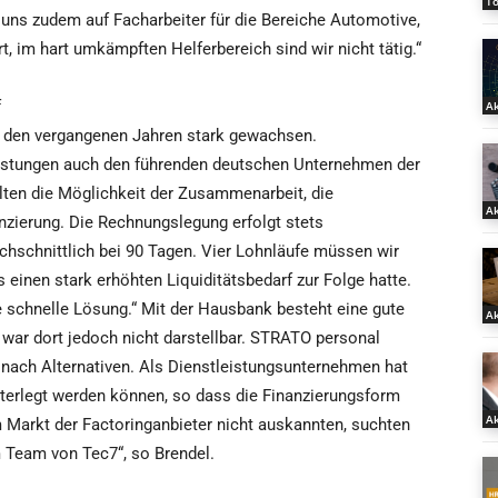
T
uns zudem auf Facharbeiter für die Bereiche Automotive,
t, im hart umkämpften Helferbereich sind wir nicht tätig.“
f
Ak
n den vergangenen Jahren stark gewachsen.
leistungen auch den führenden deutschen Unternehmen der
elten die Möglichkeit der Zusammenarbeit, die
Ak
anzierung. Die Rechnungslegung erfolgt stets
chschnittlich bei 90 Tagen. Vier Lohnläufe müssen wir
s einen stark erhöhten Liquiditätsbedarf zur Folge hatte.
e schnelle Lösung.“ Mit der Hausbank besteht eine gute
Ak
war dort jedoch nicht darstellbar. STRATO personal
e nach Alternativen. Als Dienstleistungsunternehmen hat
terlegt werden können, so dass die Finanzierungsform
Ak
m Markt der Factoringanbieter nicht auskannten, suchten
 Team von Tec7“, so Brendel.