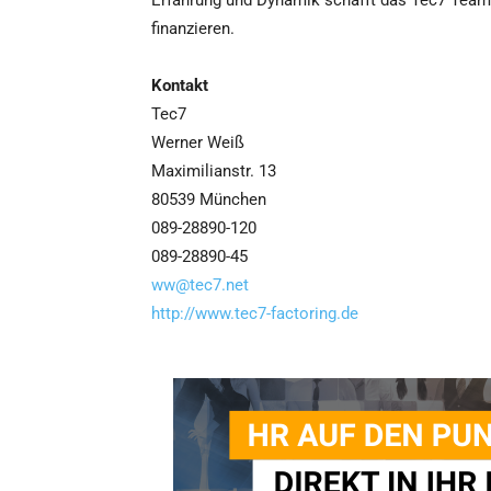
Erfahrung und Dynamik schafft das Tec7 Team 
finanzieren.
Kontakt
Tec7
Werner Weiß
Maximilianstr. 13
80539 München
089-28890-120
089-28890-45
ww@tec7.net
http://www.tec7-factoring.de