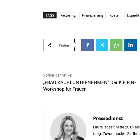
*
TAGS
Factoring
Finanzierung
Kosten
Liquidit
Teilen
Vorheriger Artikel
„FRAU.KAUFT.UNTERNEHMEN“ Der K.E.R.N-
Workshop für Frauen
Pressedienst
Laura ist seit Mitte 2015 a
tätig. Zuvor machte Sie Ih