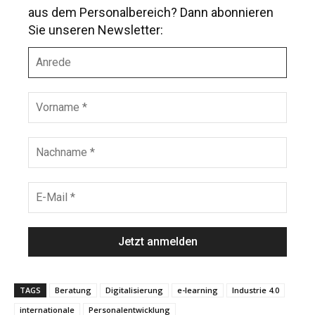
aus dem Personalbereich? Dann abonnieren
Sie unseren Newsletter:
A
n
r
e
V
d
o
e
r
n
N
a
a
m
c
e
h
E
*
n
-
a
M
m
a
e
i
*
l
*
TAGS
Beratung
Digitalisierung
e-learning
Industrie 4.0
internationale
Personalentwicklung