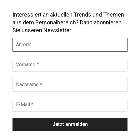
Interessiert an aktuellen Trends und Themen
aus dem Personalbereich? Dann abonnieren
Sie unseren Newsletter:
A
n
r
e
V
d
o
e
r
n
N
a
a
m
c
e
h
E
*
n
-
a
M
m
a
e
i
*
l
*