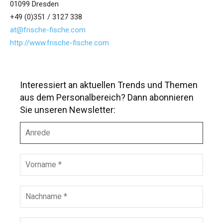
01099 Dresden
+49 (0)351 / 3127 338
at@frische-fische.com
http://www.frische-fische.com
Interessiert an aktuellen Trends und Themen
aus dem Personalbereich? Dann abonnieren
Sie unseren Newsletter:
A
n
r
e
V
d
o
e
r
n
N
a
a
m
c
e
h
E