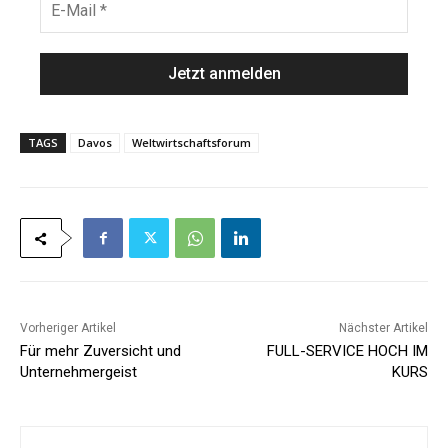
*
n
-
a
M
m
a
e
i
*
l
*
TAGS
Davos
Weltwirtschaftsforum
Vorheriger Artikel
Nächster Artikel
Für mehr Zuversicht und
FULL-SERVICE HOCH IM
Unternehmergeist
KURS