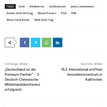
TAGS
Gold
Goldbarren
Goldmünzen
Julius Leineweber
Kinder Gold Vertrag
Mesut Pazarci
PGD
PIM
Rhino-Gold-Konto
Welt-Gold-Tag
Vorheriger Artikel
Nächster Artikel
„Deutschland ist der
RLE International eröffnet
Premium-Partner“ – 3.
Innovationszentrum in
Deutsch-Chinesische
Kalifornien
Mittelstandskonferenz
erfolgreich