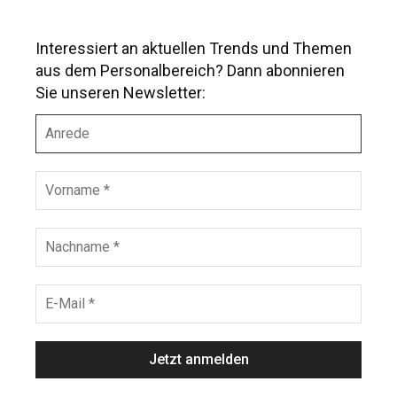
Interessiert an aktuellen Trends und Themen
aus dem Personalbereich? Dann abonnieren
Sie unseren Newsletter:
A
n
r
e
V
d
o
e
r
n
N
a
a
m
c
e
h
E
*
n
-
a
M
m
a
e
i
*
l
*