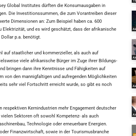
T
sey Global Institutes dürften die Konsumausgaben in
eigen. Die Investitionssummen, die zum Vorantreiben dieser
erte Dimensionen an: Zum Beispiel haben ca. 600
Elektrizität, und es wird geschätzt, dass der afrikanische
Ak
Dollar p.a. benötigt.
l auf staatlicher und kommerzieller, als auch auf
Ak
lsweise viele afrikanische Bürger im Zuge ihrer Bildungs-
nd bringen dann ihre Kenntnisse und Fähigkeiten auf
 um von den mannigfaltigen und aufregenden Möglichkeiten
its sehr viel Fortschritt erreicht wurde, so gibt es noch
Ak
 den respektiven Kernindustrien mehr Engagement deutscher
Ak
 vielen Sektoren oft sowohl Kompetenz- als auch
Maschinenbau, Technologie oder erneuerbare Energien.
 oder Finanzwirtschaft, sowie in der Tourismusbranche