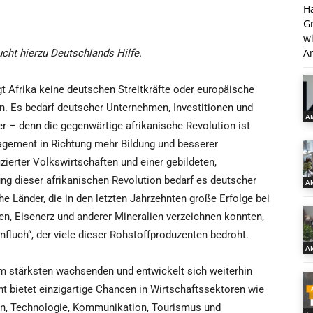
H
G
w
An
ucht hierzu Deutschlands Hilfe.
t Afrika keine deutschen Streitkräfte oder europäische
n. Es bedarf deutscher Unternehmen, Investitionen und
Ak
r – denn die gegenwärtige afrikanische Revolution ist
gagement in Richtung mehr Bildung und besserer
zierter Volkswirtschaften und einer gebildeten,
ung dieser afrikanischen Revolution bedarf es deutscher
Ak
e Länder, die in den letzten Jahrzehnten große Erfolge bei
n, Eisenerz und anderer Mineralien verzeichnen konnten,
luch“, der viele dieser Rohstoffproduzenten bedroht.
Ak
am stärksten wachsenden und entwickelt sich weiterhin
t bietet einzigartige Chancen in Wirtschaftssektoren wie
en, Technologie, Kommunikation, Tourismus und