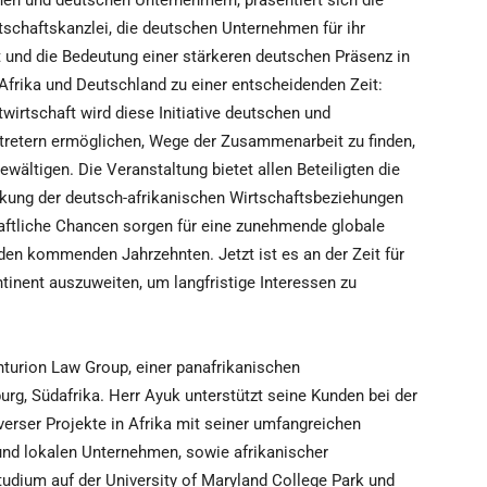
hen und deutschen Unternehmern, präsentiert sich die
tschaftskanzlei, die deutschen Unternehmen für ihr
 und die Bedeutung einer stärkeren deutschen Präsenz in
Afrika und Deutschland zu einer entscheidenden Zeit:
wirtschaft wird diese Initiative deutschen und
tretern ermöglichen, Wege der Zusammenarbeit zu finden,
ltigen. Die Veranstaltung bietet allen Beteiligten die
rkung der deutsch-afrikanischen Wirtschaftsbeziehungen
aftliche Chancen sorgen für eine zunehmende globale
den kommenden Jahrzehnten. Jetzt ist es an der Zeit für
tinent auszuweiten, um langfristige Interessen zu
turion Law Group, einer panafrikanischen
rg, Südafrika. Herr Ayuk unterstützt seine Kunden bei der
erser Projekte in Afrika mit seiner umfangreichen
 und lokalen Unternehmen, sowie afrikanischer
tudium auf der University of Maryland College Park und