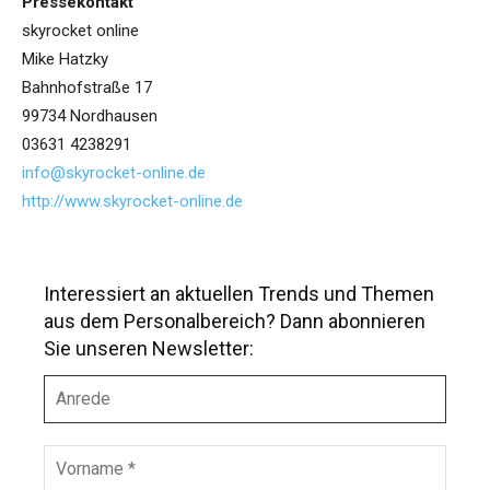
Pressekontakt
skyrocket online
Mike Hatzky
Bahnhofstraße 17
99734 Nordhausen
03631 4238291
info@skyrocket-online.de
http://www.skyrocket-online.de
Interessiert an aktuellen Trends und Themen
aus dem Personalbereich? Dann abonnieren
Sie unseren Newsletter:
A
n
r
e
V
d
o
e