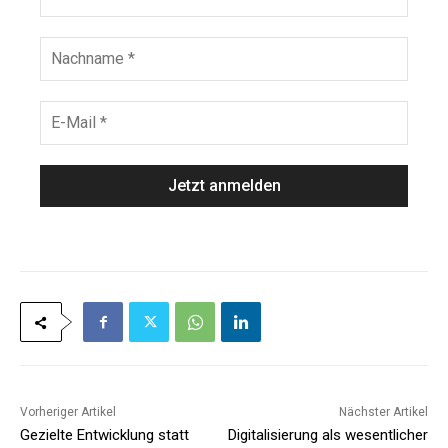
o
e
r
n
N
a
a
m
c
e
h
E
*
n
-
a
M
m
a
e
i
*
l
*
Vorheriger Artikel
Nächster Artikel
Gezielte Entwicklung statt
Digitalisierung als wesentlicher