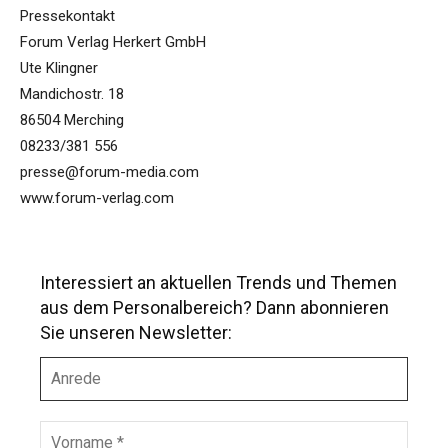
Pressekontakt
Forum Verlag Herkert GmbH
Ute Klingner
Mandichostr. 18
86504 Merching
08233/381 556
presse@forum-media.com
www.forum-verlag.com
Interessiert an aktuellen Trends und Themen
aus dem Personalbereich? Dann abonnieren
Sie unseren Newsletter:
A
n
r
e
V
d