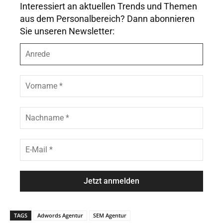
Interessiert an aktuellen Trends und Themen
aus dem Personalbereich? Dann abonnieren
Sie unseren Newsletter:
A
n
r
e
V
d
o
e
r
n
N
a
a
m
c
e
h
E
*
n
-
a
M
m
a
e
i
*
l
*
TAGS
Adwords Agentur
SEM Agentur