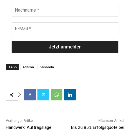
n
N
a
a
m
c
e
h
E
*
n
-
a
M
m
a
e
i
*
l
*
TAGS
Adama
Sanonda
Vorheriger Artikel
Nächster Artikel
Handwerk: Auftragslage
Bis zu 85% Erfolgsquote bei