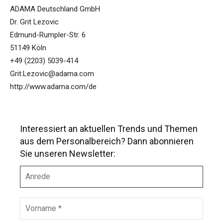
ADAMA Deutschland GmbH
Dr. Grit Lezovic
Edmund-Rumpler-Str. 6
51149 Köln
+49 (2203) 5039-414
Grit.Lezovic@adama.com
http://www.adama.com/de
Interessiert an aktuellen Trends und Themen
aus dem Personalbereich? Dann abonnieren
Sie unseren Newsletter:
A
n
r
e
V
d
o
e
r