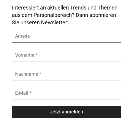
Interessiert an aktuellen Trends und Themen
aus dem Personalbereich? Dann abonnieren
Sie unseren Newsletter:
A
n
r
e
V
d
o
e
r
n
N
a
a
m
c
e
h
E
*
n
-
a
M
m
a
e
i
*
l
*