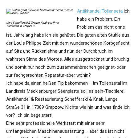
Antikhandel Tollensetal
Ich
habe ein Problem. Ein
Uwe Schefferski & Gregor Knak vor Ihrer
Werkstatt in Grapzow
Problem das nicht ohne
ist. Jahrelang habe ich sie gehütet. Die guten alten Stühle aus
der Louis Philippe Zeit mit dem wunderschönen Korbgeflecht
auf Sitz und Rückenlehne und nun der Durchbruch im
wahrsten Sinne des Wortes. Alles ausgetrocknet und brüchig
und somit nur noch zum zusammenbrechen geeignet-oder
zur fachgerechten Reparatur-aber wohin?
Ich habe da einen heißen Tip bekommen – im Tollensetal im
Landkreis Mecklenburger Seenplatte soll es sein-Tischlerei,
Antikhandel & Restaurierung Schefferski & Knak, Lange
Straße 31 in 17089 Grapzow. Nichts wie hin und was finde ich
vor? Ich bin begeistert!
Eine sehr professionelle Werkstatt mit einer sehr
umfangreichen Maschinenausstattung – aber das ist nicht