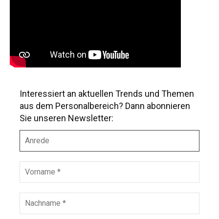
Interessiert an aktuellen Trends und Themen
aus dem Personalbereich? Dann abonnieren
Sie unseren Newsletter:
A
n
r
e
V
d
o
e
r
n
N
a
a
m
c