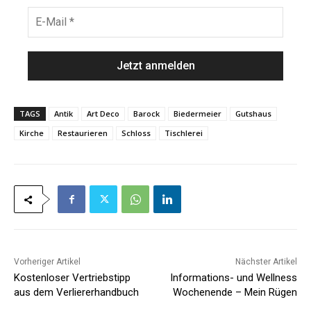
e
h
E
*
n
-
a
M
m
a
e
i
*
l
*
TAGS
Antik
Art Deco
Barock
Biedermeier
Gutshaus
Kirche
Restaurieren
Schloss
Tischlerei
Vorheriger Artikel
Nächster Artikel
Kostenloser Vertriebstipp
Informations- und Wellness
aus dem Verliererhandbuch
Wochenende – Mein Rügen