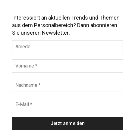
Interessiert an aktuellen Trends und Themen
aus dem Personalbereich? Dann abonnieren
Sie unseren Newsletter:
A
n
r
e
V
d
o
e
r
n
N
a
a
m
c
e
h
E
*
n
-
a
M
m
a
e
i
*
l
*