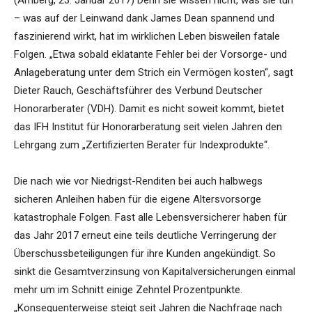
(Amberg, 23. Januar 2017) Denn sie wissen nicht, was sie tun
– was auf der Leinwand dank James Dean spannend und
faszinierend wirkt, hat im wirklichen Leben bisweilen fatale
Folgen. „Etwa sobald eklatante Fehler bei der Vorsorge- und
Anlageberatung unter dem Strich ein Vermögen kosten“, sagt
Dieter Rauch, Geschäftsführer des Verbund Deutscher
Honorarberater (VDH). Damit es nicht soweit kommt, bietet
das IFH Institut für Honorarberatung seit vielen Jahren den
Lehrgang zum „Zertifizierten Berater für Indexprodukte“.
Die nach wie vor Niedrigst-Renditen bei auch halbwegs
sicheren Anleihen haben für die eigene Altersvorsorge
katastrophale Folgen. Fast alle Lebensversicherer haben für
das Jahr 2017 erneut eine teils deutliche Verringerung der
Überschussbeteiligungen für ihre Kunden angekündigt. So
sinkt die Gesamtverzinsung von Kapitalversicherungen einmal
mehr um im Schnitt einige Zehntel Prozentpunkte.
„Konsequenterweise steigt seit Jahren die Nachfrage nach