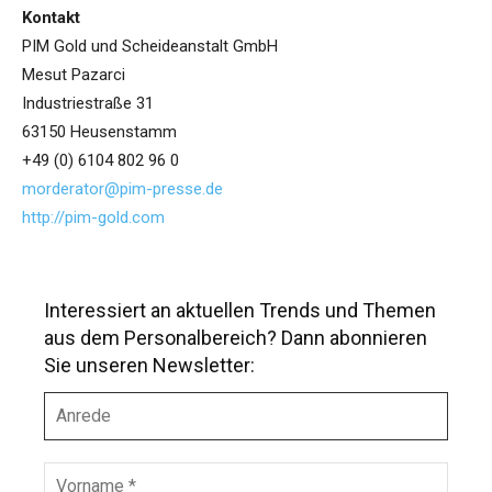
Kontakt
PIM Gold und Scheideanstalt GmbH
Mesut Pazarci
Industriestraße 31
63150 Heusenstamm
+49 (0) 6104 802 96 0
morderator@pim-presse.de
http://pim-gold.com
Interessiert an aktuellen Trends und Themen
aus dem Personalbereich? Dann abonnieren
Sie unseren Newsletter:
A
n
r
e
V
d