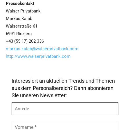
Pressekontakt
Walser Privatbank
Markus Kalab
Walserstraße 61
6991 Riezlern
+43 (55 17) 202 336
markus.kalab@walserprivatbank.com
http://www.walserprivatbank.com
Interessiert an aktuellen Trends und Themen
aus dem Personalbereich? Dann abonnieren
Sie unseren Newsletter:
A
n
r
e
V
d
o