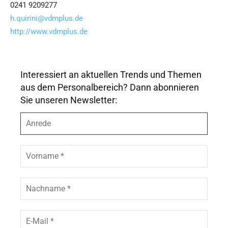
0241 9209277
h.quirini@vdmplus.de
http://www.vdmplus.de
Interessiert an aktuellen Trends und Themen
aus dem Personalbereich? Dann abonnieren
Sie unseren Newsletter:
A
n
r
e
V
d
o
e
r
n
N
a
a
m
c
e
h
E
*
n
-