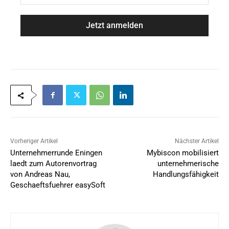
a
M
m
a
e
i
*
l
*
Vorheriger Artikel
Nächster Artikel
Unternehmerrunde Eningen
Mybiscon mobilisiert
laedt zum Autorenvortrag
unternehmerische
von Andreas Nau,
Handlungsfähigkeit
Geschaeftsfuehrer easySoft