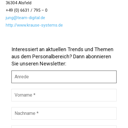
36304 Alsfeld
+49 (0) 6631 / 795 – 0
jung@team-digital.de
http://www.krause-systems.de
Interessiert an aktuellen Trends und Themen
aus dem Personalbereich? Dann abonnieren
Sie unseren Newsletter:
A
n
r
e
V
d
o
e
r
n
N
a
a
m
c
e
h
E