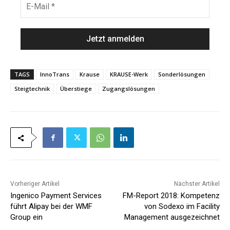
*
n
-
a
M
m
a
e
i
*
l
*
TAGS
InnoTrans
Krause
KRAUSE-Werk
Sonderlösungen
Steigtechnik
Überstiege
Zugangslösungen
Vorheriger Artikel
Nächster Artikel
Ingenico Payment Services
FM-Report 2018: Kompetenz
führt Alipay bei der WMF
von Sodexo im Facility
Group ein
Management ausgezeichnet