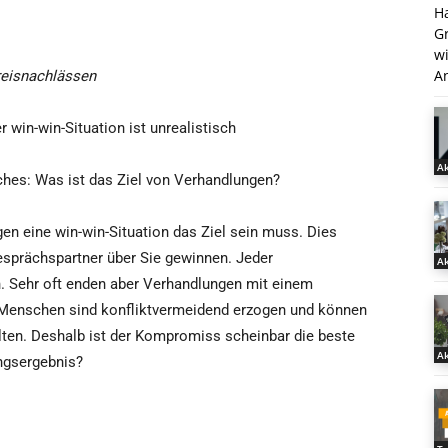
H
G
w
An
reisnachlässen
r win-win-Situation ist unrealistisch
Ak
ches: Was ist das Ziel von Verhandlungen?
gen eine win-win-Situation das Ziel sein muss. Dies
Gesprächspartner über Sie gewinnen. Jeder
Ak
n. Sehr oft enden aber Verhandlungen mit einem
Menschen sind konfliktvermeidend erzogen und können
lten. Deshalb ist der Kompromiss scheinbar die beste
Ak
ngsergebnis?