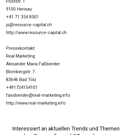
Poststr. 1
9100 Herisau
+41 71 354 8501
js@resource-capital.ch
http://www.resource-capital.ch
Pressekontakt
Real Marketing
Alexander Maria Faßbender
Blombergstr. 7
83646 Bad Tölz
+491724154101
fassbender@real-marketing.info
http://www.real-marketing.info
Interessiert an aktuellen Trends und Themen