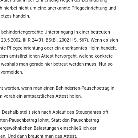
 Aufenthalt in der Einrichtung wegen der Behinderung
 hierbei nicht um eine anerkannte Pflegeeinrichtung und
etzes handeln.
 behindertengerechte Unterbringung in einer betreuten
5.2002, III R 24/01, BStBl. 2002 II S. 567). Wenn es sich
nnte Pflegeeinrichtung oder ein anerkanntes Heim handelt,
 dem amtsärztlichen Attest hervorgeht, welche konkrete
 weshalb man gerade hier betreut werden muss. Nur so
 vermeiden.
t werden, wenn man einen Behinderten-Pauschbetrag in
 vorab ein amtsärztliches Attest holen.
 Deshalb stellt sich nach Ablauf des Steuerjahres oft
erten-Pauschbetrag lohnt. Statt den Pauschbetrag
rgewöhnlichen Belastungen einschließlich der
n. Und dann braucht man das Attest.