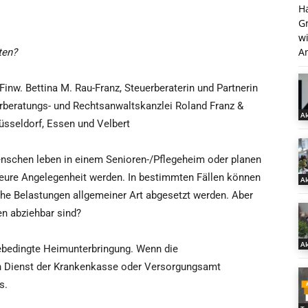
H
G
w
An
ten?
-Finw. Bettina M. Rau-Franz, Steuerberaterin und Partnerin
erberatungs- und Rechtsanwaltskanzlei Roland Franz &
Ak
Düsseldorf, Essen und Velbert
schen leben in einem Senioren-/Pflegeheim oder planen
teure Angelegenheit werden. In bestimmten Fällen können
Ak
he Belastungen allgemeiner Art abgesetzt werden. Aber
en abziehbar sind?
Ak
egebedingte Heimunterbringung. Wenn die
hen Dienst der Krankenkasse oder Versorgungsamt
s.