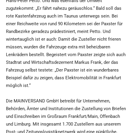
Hans-Peter Petto. Und was ebenfalls der Umwelt
zugutekommt: „Er fährt nahezu geräuschlos.“ Bald soll das
rote Kastenfahrzeug auch im Taunus unterwegs sein. Bei
einer Reichweite von rund 90 Kilometern sei der Paxster für
Randbezirke geradezu prädestiniert, meint Petto. Und
wintertauglich ist er auch: Damit die Zusteller nicht frieren
müssen, wurden die Fahrzeuge extra mit beheizbaren
Lenkrädern bestellt. Begeistert vom Paxster zeigte sich auch
Stadtrat und Wirtschaftsdezernent Markus Frank, der das
Fahrzeug selbst testete: „Der Paxster ist ein wunderbares
Beispiel dafür zu zeigen, dass Elektromobilität in Frankfurt
möglich ist.“
Die MAINVERSAND GmbH betreibt für Unternehmen,
Behörden, Ämter und Institutionen die Zustellung von Briefen
und Einschreiben im Großraum Frankfurt/Main, Offenbach
und Limburg. Mit insgesamt 1.700 Zustellern aus unserem
Post- und Zeitungslogistiknetzwerk wird eine pünktliche,