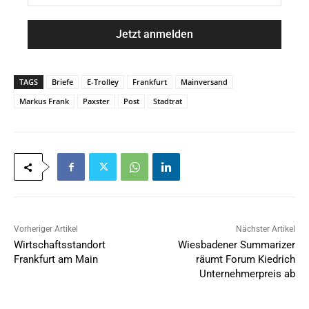
a
M
m
a
e
i
*
l
*
TAGS
Briefe
E-Trolley
Frankfurt
Mainversand
Markus Frank
Paxster
Post
Stadtrat
Vorheriger Artikel
Nächster Artikel
Wirtschaftsstandort
Wiesbadener Summarizer
Frankfurt am Main
räumt Forum Kiedrich
Unternehmerpreis ab