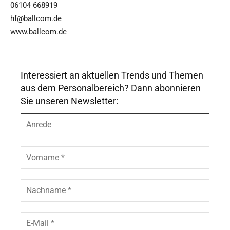
06104 668919
hf@ballcom.de
www.ballcom.de
Interessiert an aktuellen Trends und Themen
aus dem Personalbereich? Dann abonnieren
Sie unseren Newsletter:
A
n
r
e
V
d
o
e
r
n
N
a
a
m
c
e
h
E
*
n
-