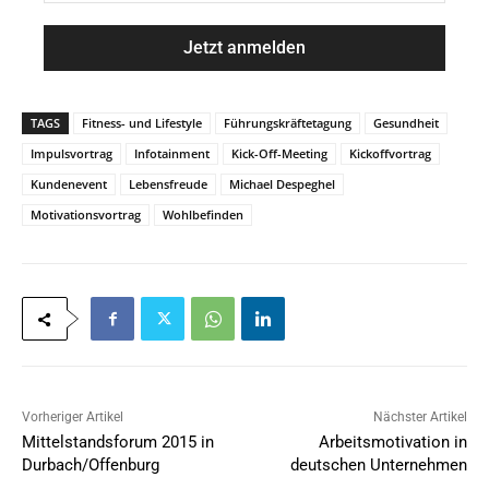
M
m
a
e
i
*
l
*
TAGS
Fitness- und Lifestyle
Führungskräftetagung
Gesundheit
Impulsvortrag
Infotainment
Kick-Off-Meeting
Kickoffvortrag
Kundenevent
Lebensfreude
Michael Despeghel
Motivationsvortrag
Wohlbefinden
Vorheriger Artikel
Nächster Artikel
Mittelstandsforum 2015 in
Arbeitsmotivation in
Durbach/Offenburg
deutschen Unternehmen