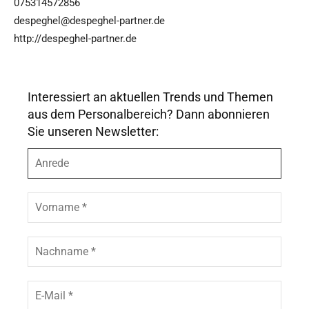
075314572856
despeghel@despeghel-partner.de
http://despeghel-partner.de
Interessiert an aktuellen Trends und Themen
aus dem Personalbereich? Dann abonnieren
Sie unseren Newsletter:
A
n
r
e
V
d
o
e
r
n
N
a
a
m
c
e
h
E
*
n
-
a