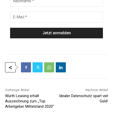
a
a
m
c
e
h
E
*
n
-
a
M
m
a
e
i
*
l
*
Vorheriger Artikel
Nächster Artikel
Würth Leasing erhält
Idealer Datenschutz spart viel
Auszeichnung zum „Top
Geld!
Arbeitgeber Mittelstand 2020“