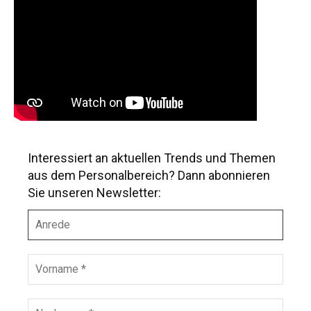
Interessiert an aktuellen Trends und Themen
aus dem Personalbereich? Dann abonnieren
Sie unseren Newsletter:
A
n
r
e
V
d
o
e
r
n
N