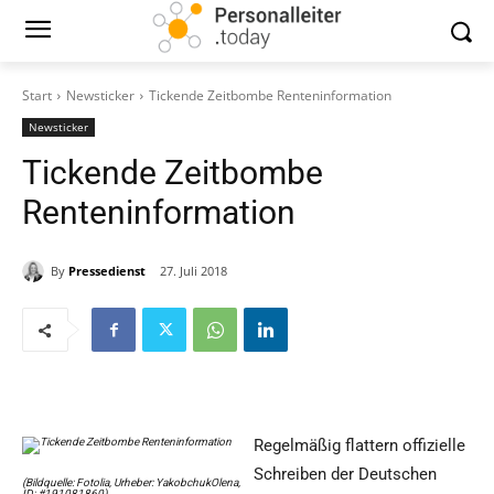
Start
Newsticker
Tickende Zeitbombe Renteninformation
Newsticker
Tickende Zeitbombe
Renteninformation
By
Pressedienst
27. Juli 2018
Regelmäßig flattern offizielle
Schreiben der Deutschen
(Bildquelle: Fotolia, Urheber: YakobchukOlena,
ID: #191081860)