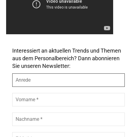
Interessiert an aktuellen Trends und Themen
aus dem Personalbereich? Dann abonnieren
Sie unseren Newsletter:
A
n
r
e
V
d
o
e
r
n
N
a
a
m
c
e
h
E
*