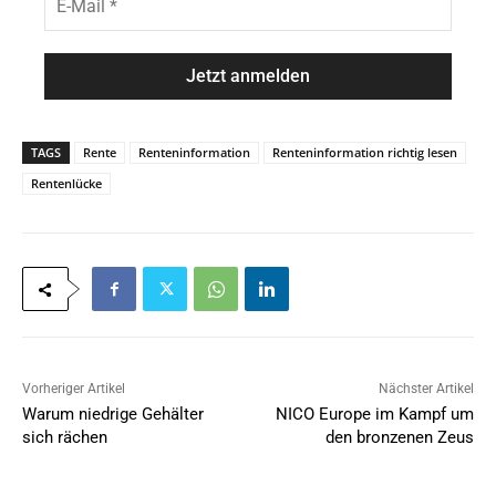
n
-
a
M
m
a
e
i
*
l
*
TAGS
Rente
Renteninformation
Renteninformation richtig lesen
Rentenlücke
Vorheriger Artikel
Nächster Artikel
Warum niedrige Gehälter
NICO Europe im Kampf um
sich rächen
den bronzenen Zeus