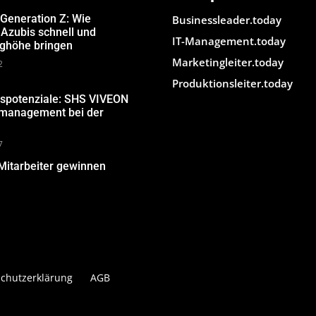
 Generation Z: Wie
Businessleader.today
Azubis schnell und
IT-Management.today
ughöhe bringen
Marketingleiter.today
2
Produktionsleiter.today
gspotenziale: SHS VIVEON
nmanagement bei der
7
Mitarbeiter gewinnen
chutzerklärung
AGB