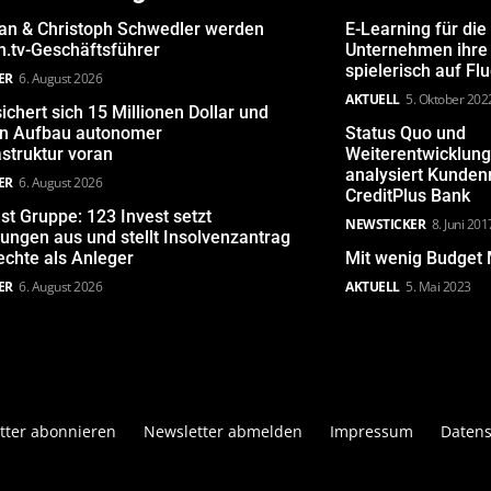
san & Christoph Schwedler werden
E-Learning für die
.tv-Geschäftsführer
Unternehmen ihre 
spielerisch auf Fl
ER
6. August 2026
AKTUELL
5. Oktober 202
ichert sich 15 Millionen Dollar und
den Aufbau autonomer
Status Quo und
astruktur voran
Weiterentwicklun
analysiert Kunde
ER
6. August 2026
CreditPlus Bank
st Gruppe: 123 Invest setzt
NEWSTICKER
8. Juni 201
ungen aus und stellt Insolvenzantrag
echte als Anleger
Mit wenig Budget 
ER
6. August 2026
AKTUELL
5. Mai 2023
tter abonnieren
Newsletter abmelden
Impressum
Datens