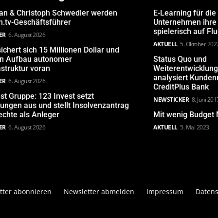
san & Christoph Schwedler werden
E-Learning für die
.tv-Geschäftsführer
Unternehmen ihre 
spielerisch auf Fl
ER
6. August 2026
AKTUELL
5. Oktober 202
ichert sich 15 Millionen Dollar und
den Aufbau autonomer
Status Quo und
astruktur voran
Weiterentwicklun
analysiert Kunde
ER
6. August 2026
CreditPlus Bank
st Gruppe: 123 Invest setzt
NEWSTICKER
8. Juni 201
ungen aus und stellt Insolvenzantrag
echte als Anleger
Mit wenig Budget 
ER
6. August 2026
AKTUELL
5. Mai 2023
tter abonnieren
Newsletter abmelden
Impressum
Datens