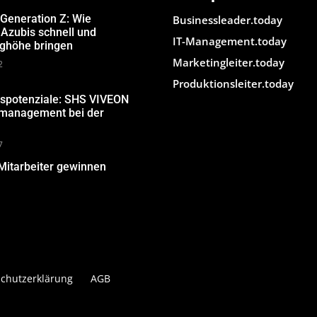
 Generation Z: Wie
Businessleader.today
Azubis schnell und
IT-Management.today
ughöhe bringen
Marketingleiter.today
2
Produktionsleiter.today
gspotenziale: SHS VIVEON
nmanagement bei der
7
Mitarbeiter gewinnen
chutzerklärung
AGB