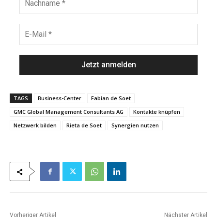
a
a
m
c
e
h
E
*
n
-
a
M
m
a
e
i
*
l
*
TAGS
Business-Center
Fabian de Soet
GMC Global Management Consultants AG
Kontakte knüpfen
Netzwerk bilden
Rieta de Soet
Synergien nutzen
Vorheriger Artikel
Nächster Artikel