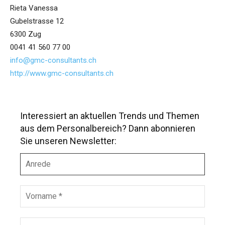
Rieta Vanessa
Gubelstrasse 12
6300 Zug
0041 41 560 77 00
info@gmc-consultants.ch
http://www.gmc-consultants.ch
Interessiert an aktuellen Trends und Themen
aus dem Personalbereich? Dann abonnieren
Sie unseren Newsletter:
A
n
r
e
V
d
o
e
r
n
N