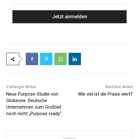
a
M
m
a
e
i
*
l
*
Vorheriger Artikel
Nächster Artikel
Neue Purpose-Studie von
Wie viel ist die Praxis wert?
Globeone: Deutsche
Unternehmen zum Großteil
noch nicht „Purpose ready“