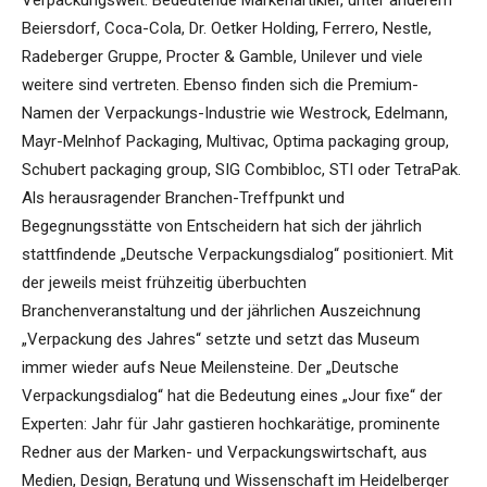
Verpackungswelt. Bedeutende Markenartikler, unter anderem
Beiersdorf, Coca-Cola, Dr. Oetker Holding, Ferrero, Nestle,
Radeberger Gruppe, Procter & Gamble, Unilever und viele
weitere sind vertreten. Ebenso finden sich die Premium-
Namen der Verpackungs-Industrie wie Westrock, Edelmann,
Mayr-Melnhof Packaging, Multivac, Optima packaging group,
Schubert packaging group, SIG Combibloc, STI oder TetraPak.
Als herausragender Branchen-Treffpunkt und
Begegnungsstätte von Entscheidern hat sich der jährlich
stattfindende „Deutsche Verpackungsdialog“ positioniert. Mit
der jeweils meist frühzeitig überbuchten
Branchenveranstaltung und der jährlichen Auszeichnung
„Verpackung des Jahres“ setzte und setzt das Museum
immer wieder aufs Neue Meilensteine. Der „Deutsche
Verpackungsdialog“ hat die Bedeutung eines „Jour fixe“ der
Experten: Jahr für Jahr gastieren hochkarätige, prominente
Redner aus der Marken- und Verpackungswirtschaft, aus
Medien, Design, Beratung und Wissenschaft im Heidelberger