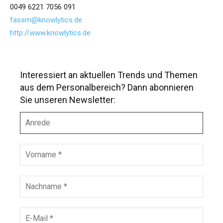
0049 6221 7056 091
fassm@knowlytics.de
http://www.knowlytics.de
Interessiert an aktuellen Trends und Themen
aus dem Personalbereich? Dann abonnieren
Sie unseren Newsletter:
A
n
r
e
V
d
o
e
r
n
N
a
a
m
c
e
h
E
*
n
-