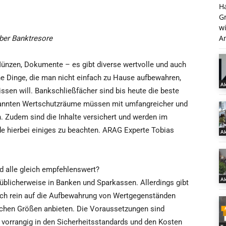
H
G
w
An
über Banktresore
nzen, Dokumente – es gibt diverse wertvolle und auch
he Dinge, die man nicht einfach zu Hause aufbewahren,
Ak
ssen will. Bankschließfächer sind bis heute die beste
nannten Wertschutzräume müssen mit umfangreicher und
. Zudem sind die Inhalte versichert und werden im
nde hierbei einiges zu beachten. ARAG Experte Tobias
Ak
nd alle gleich empfehlenswert?
Ak
 üblicherweise in Banken und Sparkassen. Allerdings gibt
sich rein auf die Aufbewahrung von Wertgegenständen
lichen Größen anbieten. Die Voraussetzungen sind
n vorrangig in den Sicherheitsstandards und den Kosten