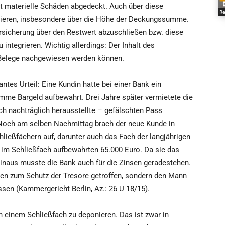
t materielle Schäden abgedeckt. Auch über diese
Re
mieren, insbesondere über die Höhe der Deckungssumme.
rsicherung über den Restwert abzuschließen bzw. diese
integrieren. Wichtig allerdings: Der Inhalt des
 Belege nachgewiesen werden können.
tes Urteil: Eine Kundin hatte bei einer Bank ein
mme Bargeld aufbewahrt. Drei Jahre später vermietete die
h nachträglich herausstellte – gefälschten Pass
 Noch am selben Nachmittag brach der neue Kunde in
hließfächern auf, darunter auch das Fach der langjährigen
r im Schließfach aufbewahrten 65.000 Euro. Da sie das
hinaus musste die Bank auch für die Zinsen geradestehen.
gen zum Schutz der Tresore getroffen, sondern den Mann
sen (Kammergericht Berlin, Az.: 26 U 18/15).
in einem Schließfach zu deponieren. Das ist zwar in