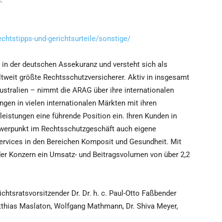
.
chtstipps-und-gerichtsurteile/sonstige/
in der deutschen Assekuranz und versteht sich als
weltweit größte Rechtsschutzversicherer. Aktiv in insgesamt
stralien – nimmt die ARAG über ihre internationalen
gen in vielen internationalen Märkten mit ihren
istungen eine führende Position ein. Ihren Kunden in
werpunkt im Rechtsschutzgeschäft auch eigene
 Services in den Bereichen Komposit und Gesundheit. Mit
der Konzern ein Umsatz- und Beitragsvolumen von über 2,2
tsratsvorsitzender Dr. Dr. h. c. Paul-Otto Faßbender
atthias Maslaton, Wolfgang Mathmann, Dr. Shiva Meyer,