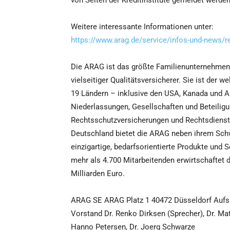
von Seiten der Kreditinstitute gemeldet werden
Weitere interessante Informationen unter:
https://www.arag.de/service/infos-und-news/re
Die ARAG ist das größte Familienunternehmen 
vielseitiger Qualitätsversicherer. Sie ist der 
19 Ländern – inklusive den USA, Kanada und Au
Niederlassungen, Gesellschaften und Beteiligun
Rechtsschutzversicherungen und Rechtsdienstle
Deutschland bietet die ARAG neben ihrem Sch
einzigartige, bedarfsorientierte Produkte und
mehr als 4.700 Mitarbeitenden erwirtschaftet 
Milliarden Euro.
ARAG SE ARAG Platz 1 40472 Düsseldorf Aufsich
Vorstand Dr. Renko Dirksen (Sprecher), Dr. M
Hanno Petersen, Dr. Joerg Schwarze