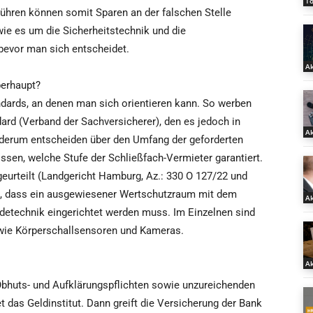
T
ühren können somit Sparen an der falschen Stelle
wie es um die Sicherheitstechnik und die
bevor man sich entscheidet.
Ak
berhaupt?
andards, an denen man sich orientieren kann. So werben
ard (Verband der Sachversicherer), den es jedoch in
Ak
ederum entscheiden über den Umfang der geforderten
ssen, welche Stufe der Schließfach-Vermieter garantiert.
geurteilt (Landgericht Hamburg, Az.: 330 O 127/22 und
5), dass ein ausgewiesener Wertschutzraum mit dem
Ak
etechnik eingerichtet werden muss. Im Einzelnen sind
ie Körperschallsensoren und Kameras.
Ak
 Obhuts- und Aufklärungspflichten sowie unzureichenden
as Geldinstitut. Dann greift die Versicherung der Bank