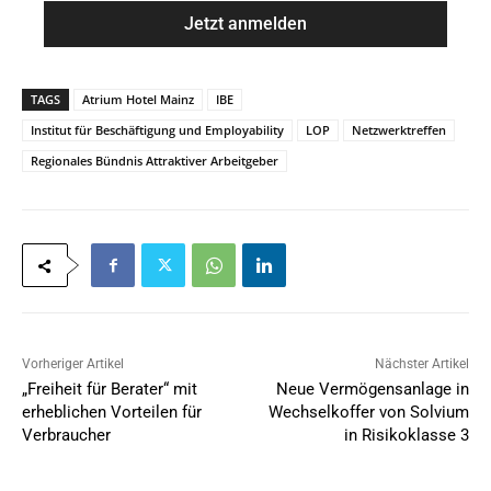
a
e
i
*
l
*
TAGS
Atrium Hotel Mainz
IBE
Institut für Beschäftigung und Employability
LOP
Netzwerktreffen
Regionales Bündnis Attraktiver Arbeitgeber
Vorheriger Artikel
Nächster Artikel
„Freiheit für Berater“ mit
Neue Vermögensanlage in
erheblichen Vorteilen für
Wechselkoffer von Solvium
Verbraucher
in Risikoklasse 3