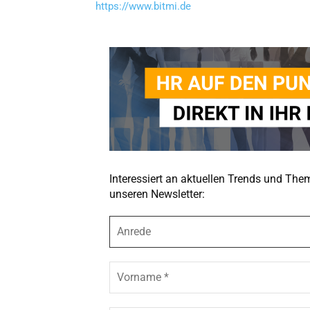
https://www.bitmi.de
Interessiert an aktuellen Trends und Th
unseren Newsletter:
A
n
r
e
V
d
o
e
r
n