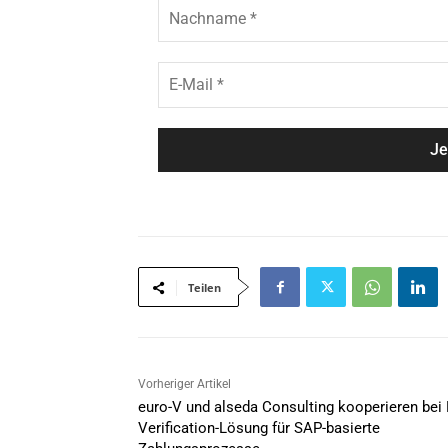
N
a
a
m
c
e
h
E
*
n
-
a
M
m
a
e
i
*
l
*
Teilen
Vorheriger Artikel
euro-V und alseda Consulting kooperieren bei 
Verification-Lösung für SAP-basierte