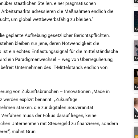
T
enüber staatlichen Stellen, einer pragmatischen
es Arbeitsmarkts adressieren die Maßnahmen endlich die
ucht, um global wettbewerbsfähig zu bleiben.“
Ak
ie geplante Aufhebung gesetzlicher Berichtspflichten.
estehen bleiben nur jene, deren Notwendigkeit die
 ist ein echtes Entlastungssignal für die mittelständische
Ak
 wird ein Paradigmenwechsel – weg von Überregulierung,
befreit Unternehmen des IT-Mittelstands endlich von
Ak
derung von Zukunftsbranchen – Innovationen „Made in
z werden explizit benannt. „Zukünftige
ehmen stärken, die zur digitalen Souveränität
 Verfahren muss der Fokus darauf liegen, keine
Ak
schen Unternehmen mit Steuergeld zu finanzieren, sondern
eren“, mahnt Grün.