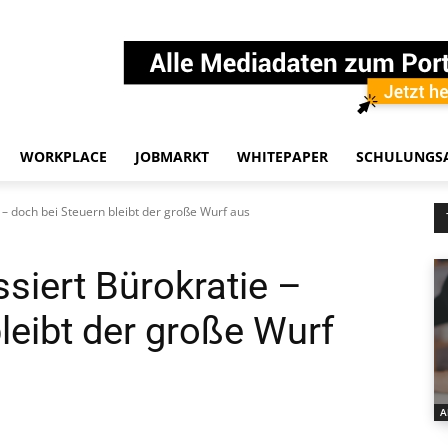
WORKPLACE
JOBMARKT
WHITEPAPER
SCHULUNGS
– doch bei Steuern bleibt der große Wurf aus
siert Bürokratie –
leibt der große Wurf
A