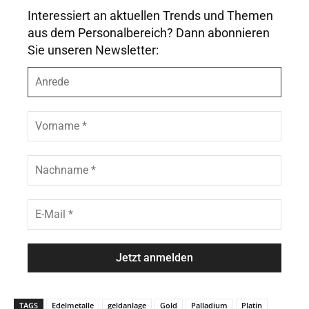
Interessiert an aktuellen Trends und Themen
aus dem Personalbereich? Dann abonnieren
Sie unseren Newsletter:
A
n
r
e
V
d
o
e
r
n
N
a
a
m
c
e
h
E
*
n
-
a
M
m
a
e
i
*
l
*
TAGS
Edelmetalle
geldanlage
Gold
Palladium
Platin