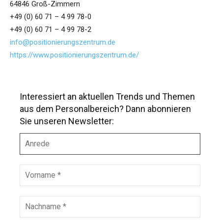
64846 Groß-Zimmern
+49 (0) 60 71 – 4 99 78-0
+49 (0) 60 71 – 4 99 78-2
info@positionierungszentrum.de
https://www.positionierungszentrum.de/
Interessiert an aktuellen Trends und Themen
aus dem Personalbereich? Dann abonnieren
Sie unseren Newsletter:
A
n
r
e
V
d
o
e
r
n
N
a
a
m
c