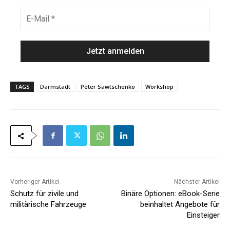
e
h
E
*
n
-
a
M
m
a
e
i
*
l
*
TAGS
Darmstadt
Peter Sawtschenko
Workshop
Vorheriger Artikel
Nächster Artikel
Schutz für zivile und
Binäre Optionen: eBook-Serie
militärische Fahrzeuge
beinhaltet Angebote für
Einsteiger