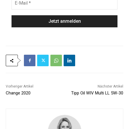
*
n
-
a
M
m
a
e
i
*
l
*
Vorheriger Artikel
Nächster Artikel
Change 2020
Tipp Oil WIV Multi LL 5W-30