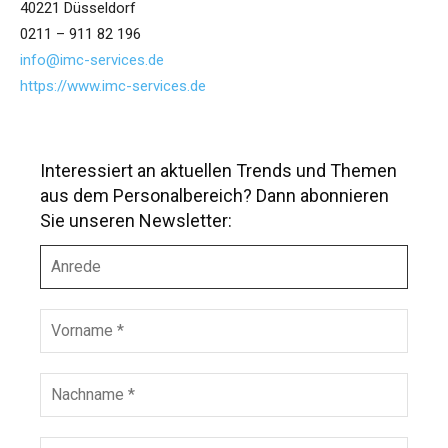
40221 Düsseldorf
0211 – 911 82 196
info@imc-services.de
https://www.imc-services.de
Interessiert an aktuellen Trends und Themen
aus dem Personalbereich? Dann abonnieren
Sie unseren Newsletter:
A
n
r
e
V
d
o
e
r
n
N
a
a
m
c
e
h
E