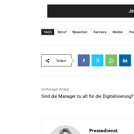
m
a
e
i
*
l
*
TAGS
Beruf
Bewerber
Karriere
Mütter
Pe
Teilen
Vorheriger Artikel
Sind die Manager zu alt für die Digitalisierung?
Pressedienst