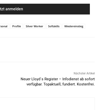
rsonal
Profile
Silver Worker
Softskills
Wiedereinstieg
Nächster Artikel
Neuer Lloyd´s Register – Infodienst ab sofort
verfügbar. Topaktuell, fundiert. Kostenfrei.