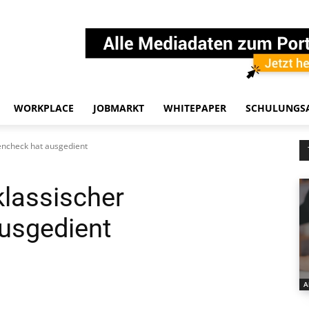
WORKPLACE
JOBMARKT
WHITEPAPER
SCHULUNGS
tencheck hat ausgedient
klassischer
usgedient
A