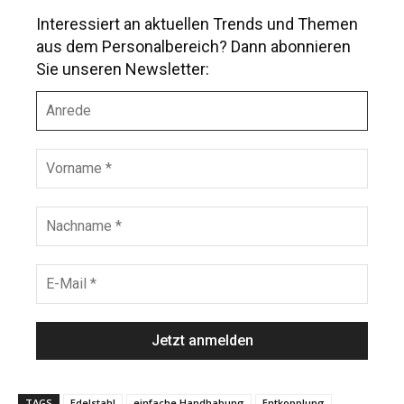
Interessiert an aktuellen Trends und Themen
aus dem Personalbereich? Dann abonnieren
Sie unseren Newsletter:
A
n
r
e
V
d
o
e
r
n
N
a
a
m
c
e
h
E
*
n
-
a
M
m
a
e
i
*
l
*
TAGS
Edelstahl
einfache Handhabung
Entkopplung