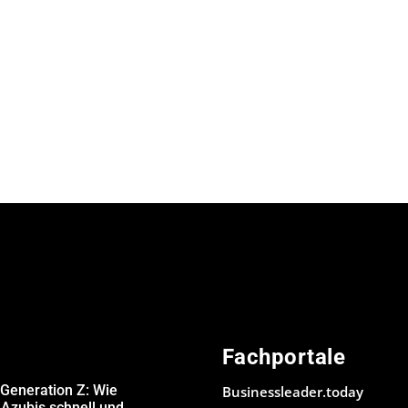
Fachportale
 Generation Z: Wie
Businessleader.today
Azubis schnell und