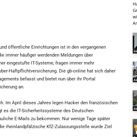
H
G
w
An
nd öffentliche Einrichtungen ist in den vergangenen
Ak
 die immer häufiger werdenden Meldungen über
cher eingestufte IT-Systeme, fragen immer mehr
er-Haftpflichtversicherung. Die gb-online hat sich daher
gements befasst und bietet nun über ihr Portal
Ak
icherung an.
ch. Im April dieses Jahres legen Hacker den französischen
Ak
t es die IT-Sicherheitssysteme des Deutschen
rauliche E-Mails zu bekommen. Nur wenige Tage später
die rheinlandpfälzische KfZ-Zulassungsstelle wurde Ziel